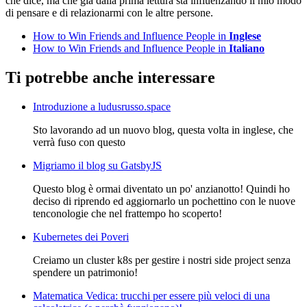
che dice, ma che già dalla prima lettura sta influenzando il mio modo
di pensare e di relazionarmi con le altre persone.
How to Win Friends and Influence People in
Inglese
How to Win Friends and Influence People in
Italiano
Ti potrebbe anche interessare
Introduzione a ludusrusso.space
Sto lavorando ad un nuovo blog, questa volta in inglese, che
verrà fuso con questo
Migriamo il blog su GatsbyJS
Questo blog è ormai diventato un po' anzianotto! Quindi ho
deciso di riprendo ed aggiornarlo un pochettino con le nuove
tenconologie che nel frattempo ho scoperto!
Kubernetes dei Poveri
Creiamo un cluster k8s per gestire i nostri side project senza
spendere un patrimonio!
Matematica Vedica: trucchi per essere più veloci di una