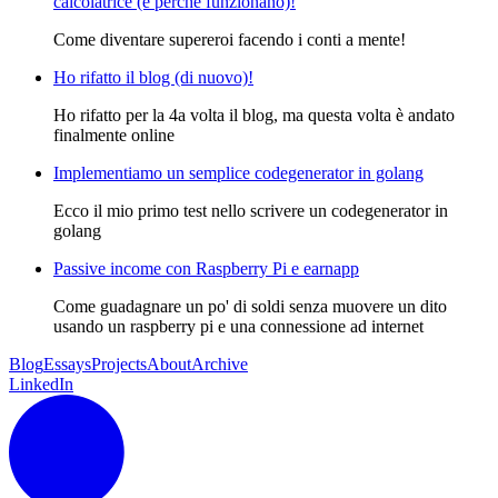
calcolatrice (e perchè funzionano)!
Come diventare supereroi facendo i conti a mente!
Ho rifatto il blog (di nuovo)!
Ho rifatto per la 4a volta il blog, ma questa volta è andato
finalmente online
Implementiamo un semplice codegenerator in golang
Ecco il mio primo test nello scrivere un codegenerator in
golang
Passive income con Raspberry Pi e earnapp
Come guadagnare un po' di soldi senza muovere un dito
usando un raspberry pi e una connessione ad internet
Blog
Essays
Projects
About
Archive
LinkedIn