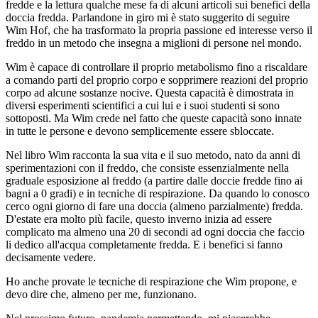
fredde e la lettura qualche mese fa di alcuni articoli sui benefici della
doccia fredda. Parlandone in giro mi è stato suggerito di seguire
Wim Hof, che ha trasformato la propria passione ed interesse verso il
freddo in un metodo che insegna a miglioni di persone nel mondo.
Wim è capace di controllare il proprio metabolismo fino a riscaldare
a comando parti del proprio corpo e sopprimere reazioni del proprio
corpo ad alcune sostanze nocive. Questa capacità è dimostrata in
diversi esperimenti scientifici a cui lui e i suoi studenti si sono
sottoposti. Ma Wim crede nel fatto che queste capacità sono innate
in tutte le persone e devono semplicemente essere sbloccate.
Nel libro Wim racconta la sua vita e il suo metodo, nato da anni di
sperimentazioni con il freddo, che consiste essenzialmente nella
graduale esposizione al freddo (a partire dalle doccie fredde fino ai
bagni a 0 gradi) e in tecniche di respirazione. Da quando lo conosco
cerco ogni giorno di fare una doccia (almeno parzialmente) fredda.
D'estate era molto più facile, questo inverno inizia ad essere
complicato ma almeno una 20 di secondi ad ogni doccia che faccio
li dedico all'acqua completamente fredda. E i benefici si fanno
decisamente vedere.
Ho anche provate le tecniche di respirazione che Wim propone, e
devo dire che, almeno per me, funzionano.