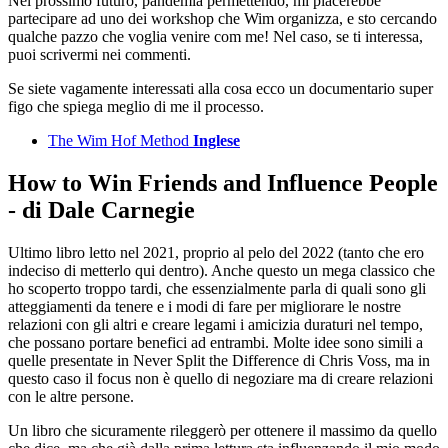
Nel prossimo futuro, pandemia permettendo, mi piacerebbe
partecipare ad uno dei workshop che Wim organizza, e sto cercando
qualche pazzo che voglia venire com me! Nel caso, se ti interessa,
puoi scrivermi nei commenti.
Se siete vagamente interessati alla cosa ecco un documentario super
figo che spiega meglio di me il processo.
The Wim Hof Method
Inglese
How to Win Friends and Influence People
- di Dale Carnegie
Ultimo libro letto nel 2021, proprio al pelo del 2022 (tanto che ero
indeciso di metterlo qui dentro). Anche questo un mega classico che
ho scoperto troppo tardi, che essenzialmente parla di quali sono gli
atteggiamenti da tenere e i modi di fare per migliorare le nostre
relazioni con gli altri e creare legami i amicizia duraturi nel tempo,
che possano portare benefici ad entrambi. Molte idee sono simili a
quelle presentate in Never Split the Difference di Chris Voss, ma in
questo caso il focus non è quello di negoziare ma di creare relazioni
con le altre persone.
Un libro che sicuramente rileggerò per ottenere il massimo da quello