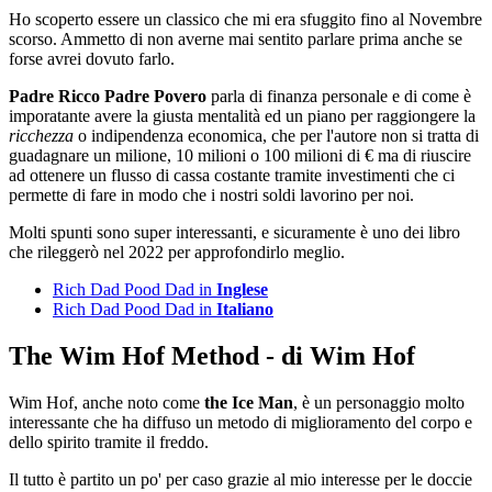
Ho scoperto essere un classico che mi era sfuggito fino al Novembre
scorso. Ammetto di non averne mai sentito parlare prima anche se
forse avrei dovuto farlo.
Padre Ricco Padre Povero
parla di finanza personale e di come è
imporatante avere la giusta mentalità ed un piano per raggiongere la
ricchezza
o indipendenza economica, che per l'autore non si tratta di
guadagnare un milione, 10 milioni o 100 milioni di € ma di riuscire
ad ottenere un flusso di cassa costante tramite investimenti che ci
permette di fare in modo che i nostri soldi lavorino per noi.
Molti spunti sono super interessanti, e sicuramente è uno dei libro
che rileggerò nel 2022 per approfondirlo meglio.
Rich Dad Pood Dad in
Inglese
Rich Dad Pood Dad in
Italiano
The Wim Hof Method - di Wim Hof
Wim Hof, anche noto come
the Ice Man
, è un personaggio molto
interessante che ha diffuso un metodo di miglioramento del corpo e
dello spirito tramite il freddo.
Il tutto è partito un po' per caso grazie al mio interesse per le doccie