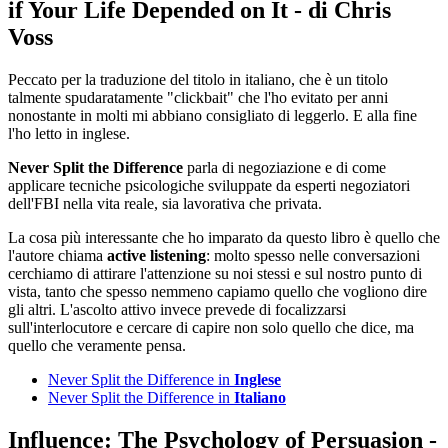
if Your Life Depended on It - di Chris
Voss
Peccato per la traduzione del titolo in italiano, che è un titolo
talmente spudaratamente "clickbait" che l'ho evitato per anni
nonostante in molti mi abbiano consigliato di leggerlo. E alla fine
l'ho letto in inglese.
Never Split the Difference
parla di negoziazione e di come
applicare tecniche psicologiche sviluppate da esperti negoziatori
dell'FBI nella vita reale, sia lavorativa che privata.
La cosa più interessante che ho imparato da questo libro è quello che
l'autore chiama
active listening
: molto spesso nelle conversazioni
cerchiamo di attirare l'attenzione su noi stessi e sul nostro punto di
vista, tanto che spesso nemmeno capiamo quello che vogliono dire
gli altri. L'ascolto attivo invece prevede di focalizzarsi
sull'interlocutore e cercare di capire non solo quello che dice, ma
quello che veramente pensa.
Never Split the Difference in
Inglese
Never Split the Difference in
Italiano
Influence: The Psychology of Persuasion -